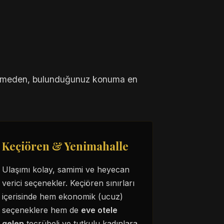
ybetmeden, bulunduğunuz konuma en
Keçiören & Yenimahalle
Ulaşımı kolay, samimi ve heyecan
verici seçenekler. Keçiören sınırları
içerisinde hem ekonomik (ucuz)
seçeneklere hem de
eve otele
gelen
tecrübeli ve tutkulu kadınlara