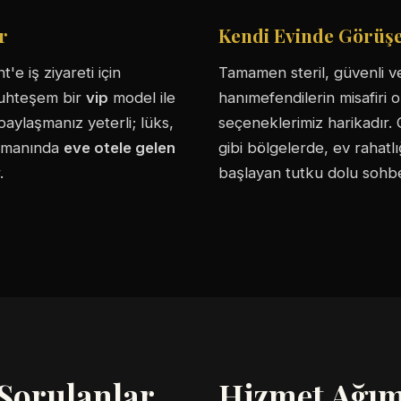
r
Kendi Evinde Görüşe
e iş ziyareti için
Tamamen steril, güvenli 
 muhteşem bir
vip
model ile
hanımefendilerin misafiri 
aylaşmanız yeterli; lüks,
seçeneklerimiz harikadır
zamanında
eve otele gelen
gibi bölgelerde, ev rahatl
.
başlayan tutku dolu sohbet
 Sorulanlar
Hizmet Ağımı