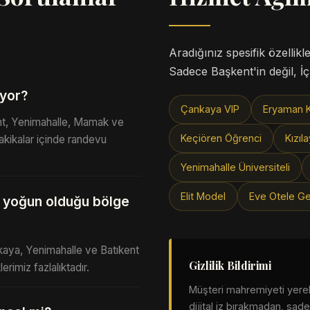
Aradığınız spesifik özellikle
Sadece Başkent'in değil, İ
ıyor?
Çankaya VIP
Eryaman K
ent, Yenimahalle, Mamak ve
Keçiören Öğrenci
Kızıl
akikalar içinde randevu
Yenimahalle Üniversiteli
Elit Model
Eve Otele Ge
in yoğun olduğu bölge
kaya, Yenimahalle ve Batıkent
Gizlilik Bildirimi
rimiz fazlalıktadır.
Müşteri mahremiyeti yerel 
dijital iz bırakmadan, sa