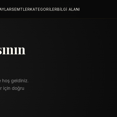
AYLAR
SEMTLER
KATEGORILER
BILGI ALANI
sının
 hoş geldiniz.
r için doğru