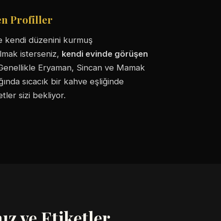
n Profiller
ve kendi düzenini kurmuş
olmak isterseniz,
kendi evinde görüşen
. Genellikle Eryaman, Sincan ve Mamak
ığında sıcacık bir kahve eşliğinde
ler sizi bekliyor.
z ve Etiketler