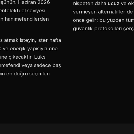
 düşünün. Haziran 2026
nispeten daha
ucuz
ve ek
 entelektüel seviyesi
vermeyen alternatifler de l
yen hanımefendilerden
önce gelir; bu yüzden tüm 
güvenlik protokolleri çer
s atmak isteyin, ister hafta
 ve enerjik yapısıyla öne
rine çıkacaktır. Lüks
anımefendi veya sadece baş
çin en doğru seçimleri