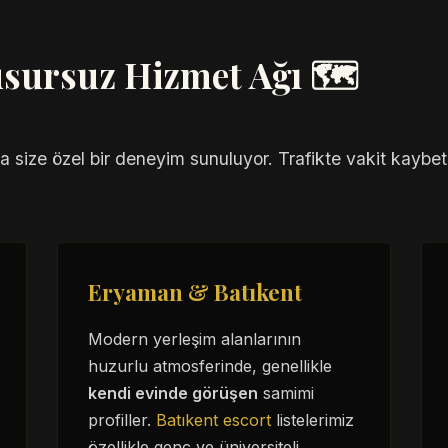
usursuz Hizmet Ağı 🗺️
da size özel bir deneyim sunuluyor. Trafikte vakit ka
Eryaman & Batıkent
Modern yerleşim alanlarının
huzurlu atmosferinde, genellikle
kendi evinde görüşen
samimi
profiller.
Batıkent escort
listelerimiz
özellikle genç ve üniversiteli